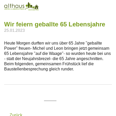
Aktuelles
Wir feiern geballte 65 Lebensjahre
Über uns
25.01.2023
Leistungen
Heute Morgen durften wir uns über 65 Jahre "geballte
Power" freuen- Michel und Leon bringen jetzt gemeinsam
65 Lebensjahre "auf die Waage"- so wurden heute bei uns
Bauhof
- statt der Neujahrsbrezel- die 65 Jahre angeschnitten.
Beim folgenden, gemeinsamen Frühstück lief die
Jobs
Baustellenbesprechung gleich runder.
Kontakt
07661 / 90 38 87
info(at)althaus-garten.de
Zurück