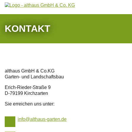
Aktuelles
KONTAKT
Über uns
Leistungen
Bauhof
althaus GmbH & Co.KG
Jobs
Garten- und Landschaftsbau
Erich-Rieder-Straße 9
Kontakt
D-79199 Kirchzarten
Sie erreichen uns unter:
07661 / 90 38 87
nf
lth
s-g
rt
n
d
info(at)althaus-garten.de