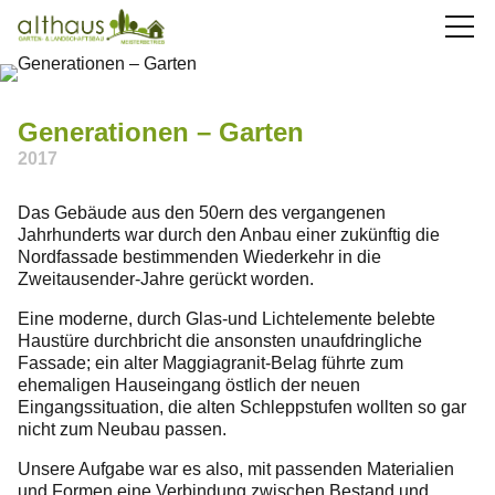
Aktuelles
Über uns
Generationen – Garten
2017
Leistungen
Das Gebäude aus den 50ern des vergangenen
Bauhof
Jahrhunderts war durch den Anbau einer zukünftig die
Nordfassade bestimmenden Wiederkehr in die
Zweitausender-Jahre gerückt worden.
Jobs
Eine moderne, durch Glas-und Lichtelemente belebte
Haustüre durchbricht die ansonsten unaufdringliche
Kontakt
Fassade; ein alter Maggiagranit-Belag führte zum
ehemaligen Hauseingang östlich der neuen
07661 / 90 38 87
Eingangssituation, die alten Schleppstufen wollten so gar
nicht zum Neubau passen.
info(at)althaus-garten.de
Unsere Aufgabe war es also, mit passenden Materialien
und Formen eine Verbindung zwischen Bestand und